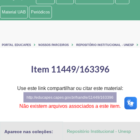
Ministério de Minas e Energia
Material UAB
Periódicos
Ministério da Ciência, Tecnologia, Inovações e Comunicações
Ministério do Meio Ambiente
PORTAL EDUCAPES
NOSSOS PARCEIROS
REPOSITÓRIO INSTITUCIONAL - UNESP
Ministério do Turismo
Ministério do Desenvolvimento Regional
Item 11449/163396
Controladoria-Geral da União
Use este link compartilhar ou citar este material:
Ministério da Mulher, da Família e dos Direitos Humanos
http://educapes.capes.gov.br/handle/11449/163396
Secretaria-Geral
Não existem arquivos associados a este item.
Secretaria de Governo
Repositório Institucional - Unesp
Aparece nas coleções:
Gabinete de Segurança Institucional