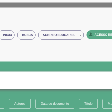
ACESSO RE
INICIO
BUSCA
SOBRE O EDUCAPES
Autores
Data do documento
Título
Ma