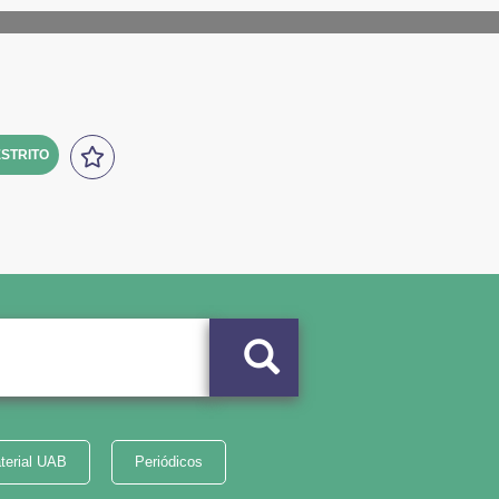
STRITO
terial UAB
Periódicos