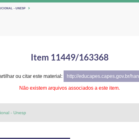
UCIONAL - UNESP
Item 11449/163368
tilhar ou citar este material:
http://educapes.capes.gov.br/h
Não existem arquivos associados a este item.
cional - Unesp