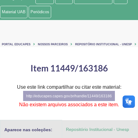
Ministério de Minas e Energia
Material UAB
Periódicos
Ministério da Ciência, Tecnologia, Inovações e Comunicações
Ministério do Meio Ambiente
PORTAL EDUCAPES
NOSSOS PARCEIROS
REPOSITÓRIO INSTITUCIONAL - UNESP
Ministério do Turismo
Ministério do Desenvolvimento Regional
Item 11449/163186
Controladoria-Geral da União
Use este link compartilhar ou citar este material:
Ministério da Mulher, da Família e dos Direitos Humanos
http://educapes.capes.gov.br/handle/11449/163186
Secretaria-Geral
Não existem arquivos associados a este item.
Secretaria de Governo
Repositório Institucional - Unesp
Aparece nas coleções:
Gabinete de Segurança Institucional