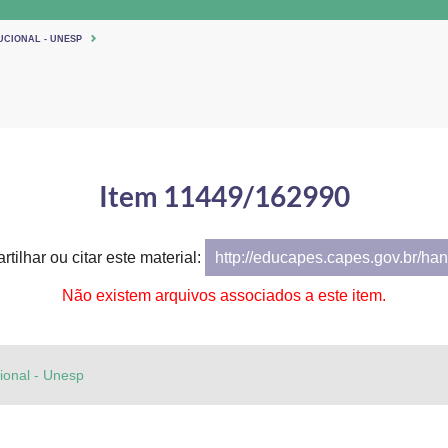
UCIONAL - UNESP
Item 11449/162990
tilhar ou citar este material:
http://educapes.capes.gov.br/h
Não existem arquivos associados a este item.
cional - Unesp