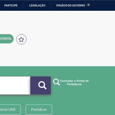
PARTICIPE
LEGISLAÇÃO
ÓRGÃOS DO GOVERNO
stério da Economia
Ministério da Infraestrutura
stério de Minas e Energia
Ministério da Ciência,
Tecnologia, Inovações e
Comunicações
STRITO
tério da Mulher, da Família
Secretaria-Geral
s Direitos Humanos
lto
terial UAB
Periódicos