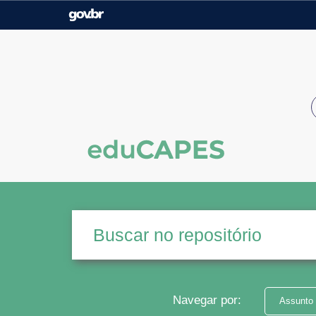
Casa Civil
Ministério da Justiça e
Segurança Pública
Ministério da Agricultura,
Ministério da Educação
Pecuária e Abastecimento
Ministério do Meio Ambiente
Ministério do Turismo
Secretaria de Governo
Gabinete de Segurança
Institucional
Navegar por:
Assunto