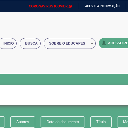
CORONAVÍRUS (COVID-19)
ACESSO À INFORMAÇÃO
Ministério da Defesa
Ministério das Relações
Mini
IR
Exteriores
PARA
O
Ministério da Cidadania
Ministério da Saúde
Mini
CONTEÚDO
ACESSO RE
INICIO
BUSCA
SOBRE O EDUCAPES
Ministério do Desenvolvimento
Controladoria-Geral da União
Minis
Regional
e do
Advocacia-Geral da União
Banco Central do Brasil
Plana
Autores
Data do documento
Título
Ma