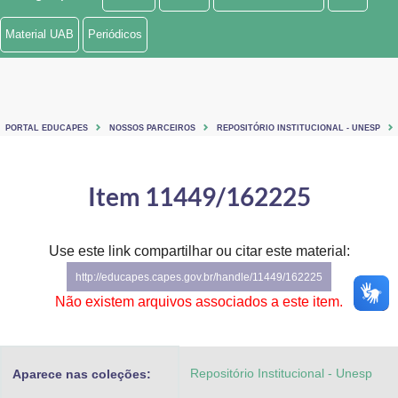
Ministério de Minas e Energia
Material UAB
Periódicos
Ministério da Ciência, Tecnologia, Inovações e Comunicações
Ministério do Meio Ambiente
PORTAL EDUCAPES
NOSSOS PARCEIROS
REPOSITÓRIO INSTITUCIONAL - UNESP
Ministério do Turismo
Ministério do Desenvolvimento Regional
Item 11449/162225
Controladoria-Geral da União
Use este link compartilhar ou citar este material:
Ministério da Mulher, da Família e dos Direitos Humanos
http://educapes.capes.gov.br/handle/11449/162225
Secretaria-Geral
Não existem arquivos associados a este item.
Secretaria de Governo
Repositório Institucional - Unesp
Aparece nas coleções:
Gabinete de Segurança Institucional