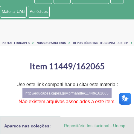
Ministério de Minas e Energia
Material UAB
Periódicos
Ministério da Ciência, Tecnologia, Inovações e Comunicações
Ministério do Meio Ambiente
PORTAL EDUCAPES
NOSSOS PARCEIROS
REPOSITÓRIO INSTITUCIONAL - UNESP
Ministério do Turismo
Ministério do Desenvolvimento Regional
Item 11449/162065
Controladoria-Geral da União
Use este link compartilhar ou citar este material:
Ministério da Mulher, da Família e dos Direitos Humanos
http://educapes.capes.gov.br/handle/11449/162065
Secretaria-Geral
Não existem arquivos associados a este item.
Secretaria de Governo
Repositório Institucional - Unesp
Aparece nas coleções:
Gabinete de Segurança Institucional