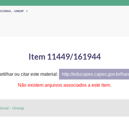
UCIONAL - UNESP
Item 11449/161944
tilhar ou citar este material:
http://educapes.capes.gov.br/h
Não existem arquivos associados a este item.
cional - Unesp