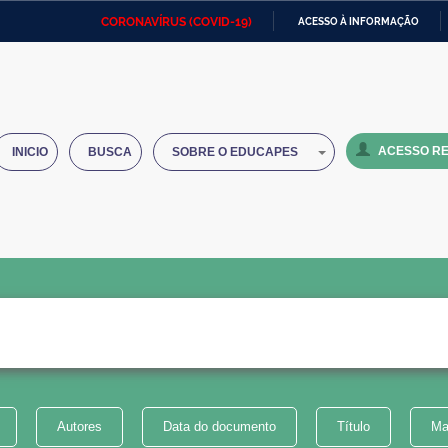
CORONAVÍRUS (COVID-19)
ACESSO À INFORMAÇÃO
Ministério da Defesa
Ministério das Relações
Mini
IR
Exteriores
PARA
O
Ministério da Cidadania
Ministério da Saúde
Mini
CONTEÚDO
ACESSO RE
INICIO
BUSCA
SOBRE O EDUCAPES
Ministério do Desenvolvimento
Controladoria-Geral da União
Minis
Regional
e do
Advocacia-Geral da União
Banco Central do Brasil
Plana
Autores
Data do documento
Título
Ma