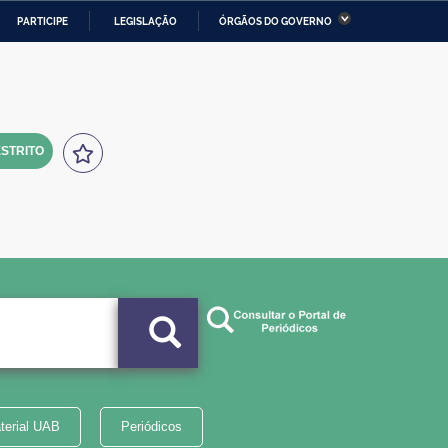
PARTICIPE
LEGISLAÇÃO
ÓRGÃOS DO GOVERNO
stério da Economia
Ministério da Infraestrutura
stério de Minas e Energia
Ministério da Ciência,
Tecnologia, Inovações e
Comunicações
STRITO
tério da Mulher, da Família
Secretaria-Geral
s Direitos Humanos
lto
terial UAB
Periódicos