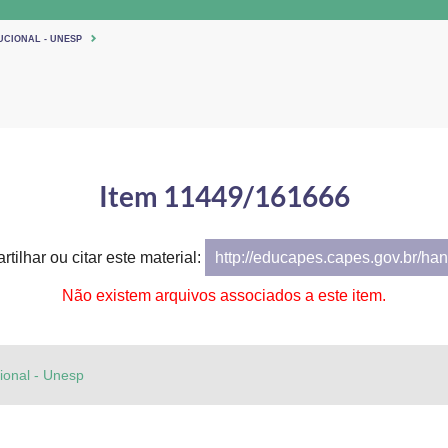
UCIONAL - UNESP
Item 11449/161666
tilhar ou citar este material:
http://educapes.capes.gov.br/h
Não existem arquivos associados a este item.
cional - Unesp