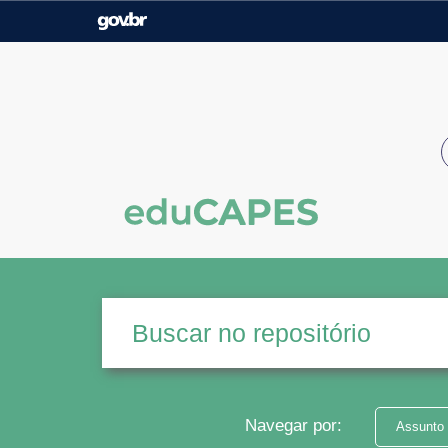
Casa Civil
Ministério da Justiça e
Segurança Pública
Ministério da Agricultura,
Ministério da Educação
Pecuária e Abastecimento
Ministério do Meio Ambiente
Ministério do Turismo
Secretaria de Governo
Gabinete de Segurança
Institucional
Navegar por:
Assunto