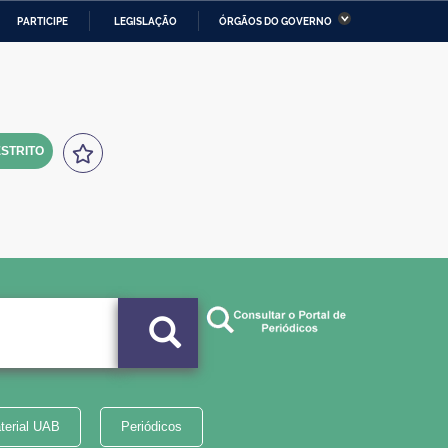
PARTICIPE
LEGISLAÇÃO
ÓRGÃOS DO GOVERNO
stério da Economia
Ministério da Infraestrutura
stério de Minas e Energia
Ministério da Ciência,
Tecnologia, Inovações e
Comunicações
STRITO
tério da Mulher, da Família
Secretaria-Geral
s Direitos Humanos
lto
terial UAB
Periódicos