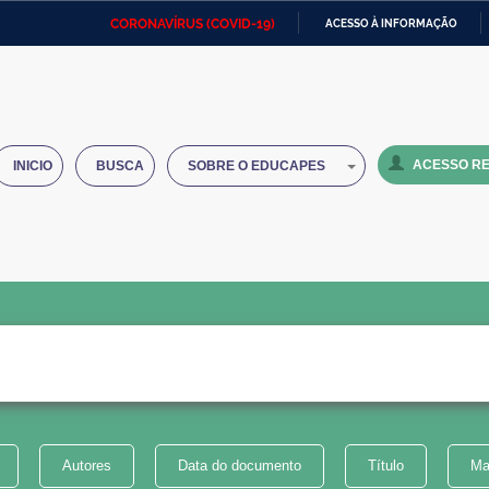
CORONAVÍRUS (COVID-19)
ACESSO À INFORMAÇÃO
Ministério da Defesa
Ministério das Relações
Mini
IR
Exteriores
PARA
O
Ministério da Cidadania
Ministério da Saúde
Mini
CONTEÚDO
ACESSO RE
INICIO
BUSCA
SOBRE O EDUCAPES
Ministério do Desenvolvimento
Controladoria-Geral da União
Minis
Regional
e do
Advocacia-Geral da União
Banco Central do Brasil
Plana
Autores
Data do documento
Título
Ma