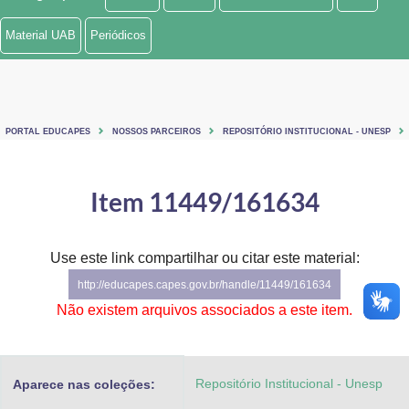
Ministério de Minas e Energia
Material UAB
Periódicos
Ministério da Ciência, Tecnologia, Inovações e Comunicações
Ministério do Meio Ambiente
PORTAL EDUCAPES
NOSSOS PARCEIROS
REPOSITÓRIO INSTITUCIONAL - UNESP
Ministério do Turismo
Ministério do Desenvolvimento Regional
Item 11449/161634
Controladoria-Geral da União
Use este link compartilhar ou citar este material:
Ministério da Mulher, da Família e dos Direitos Humanos
http://educapes.capes.gov.br/handle/11449/161634
Secretaria-Geral
Não existem arquivos associados a este item.
Secretaria de Governo
Repositório Institucional - Unesp
Aparece nas coleções:
Gabinete de Segurança Institucional