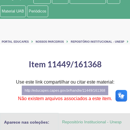
Ministério de Minas e Energia
Material UAB
Periódicos
Ministério da Ciência, Tecnologia, Inovações e Comunicações
Ministério do Meio Ambiente
PORTAL EDUCAPES
NOSSOS PARCEIROS
REPOSITÓRIO INSTITUCIONAL - UNESP
Ministério do Turismo
Ministério do Desenvolvimento Regional
Item 11449/161368
Controladoria-Geral da União
Use este link compartilhar ou citar este material:
Ministério da Mulher, da Família e dos Direitos Humanos
http://educapes.capes.gov.br/handle/11449/161368
Secretaria-Geral
Não existem arquivos associados a este item.
Secretaria de Governo
Repositório Institucional - Unesp
Aparece nas coleções:
Gabinete de Segurança Institucional