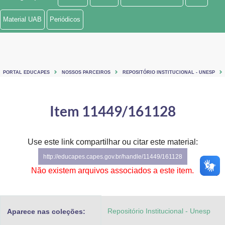
Ministério de Minas e Energia
Material UAB
Periódicos
Ministério da Ciência, Tecnologia, Inovações e Comunicações
Ministério do Meio Ambiente
PORTAL EDUCAPES
NOSSOS PARCEIROS
REPOSITÓRIO INSTITUCIONAL - UNESP
Ministério do Turismo
Ministério do Desenvolvimento Regional
Item 11449/161128
Controladoria-Geral da União
Use este link compartilhar ou citar este material:
Ministério da Mulher, da Família e dos Direitos Humanos
http://educapes.capes.gov.br/handle/11449/161128
Secretaria-Geral
Não existem arquivos associados a este item.
Secretaria de Governo
Repositório Institucional - Unesp
Aparece nas coleções:
Gabinete de Segurança Institucional