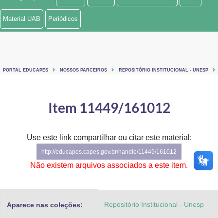
Ministério de Minas e Energia
Material UAB
Periódicos
Ministério da Ciência, Tecnologia, Inovações e Comunicações
Ministério do Meio Ambiente
PORTAL EDUCAPES
NOSSOS PARCEIROS
REPOSITÓRIO INSTITUCIONAL - UNESP
Ministério do Turismo
Ministério do Desenvolvimento Regional
Item 11449/161012
Controladoria-Geral da União
Use este link compartilhar ou citar este material:
Ministério da Mulher, da Família e dos Direitos Humanos
http://educapes.capes.gov.br/handle/11449/161012
Secretaria-Geral
Não existem arquivos associados a este item.
Secretaria de Governo
Repositório Institucional - Unesp
Aparece nas coleções:
Gabinete de Segurança Institucional