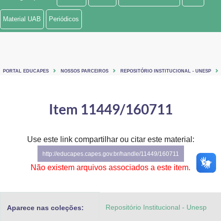
Ministério de Minas e Energia
Material UAB
Periódicos
Ministério da Ciência, Tecnologia, Inovações e Comunicações
Ministério do Meio Ambiente
PORTAL EDUCAPES
NOSSOS PARCEIROS
REPOSITÓRIO INSTITUCIONAL - UNESP
Ministério do Turismo
Ministério do Desenvolvimento Regional
Item 11449/160711
Controladoria-Geral da União
Use este link compartilhar ou citar este material:
Ministério da Mulher, da Família e dos Direitos Humanos
http://educapes.capes.gov.br/handle/11449/160711
Secretaria-Geral
Não existem arquivos associados a este item.
Secretaria de Governo
Repositório Institucional - Unesp
Aparece nas coleções:
Gabinete de Segurança Institucional