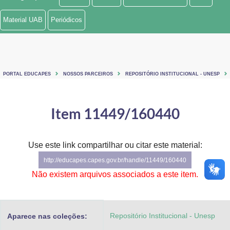
Ministério de Minas e Energia
Material UAB
Periódicos
Ministério da Ciência, Tecnologia, Inovações e Comunicações
Ministério do Meio Ambiente
PORTAL EDUCAPES
NOSSOS PARCEIROS
REPOSITÓRIO INSTITUCIONAL - UNESP
Ministério do Turismo
Ministério do Desenvolvimento Regional
Item 11449/160440
Controladoria-Geral da União
Use este link compartilhar ou citar este material:
Ministério da Mulher, da Família e dos Direitos Humanos
http://educapes.capes.gov.br/handle/11449/160440
Secretaria-Geral
Não existem arquivos associados a este item.
Secretaria de Governo
Repositório Institucional - Unesp
Aparece nas coleções:
Gabinete de Segurança Institucional