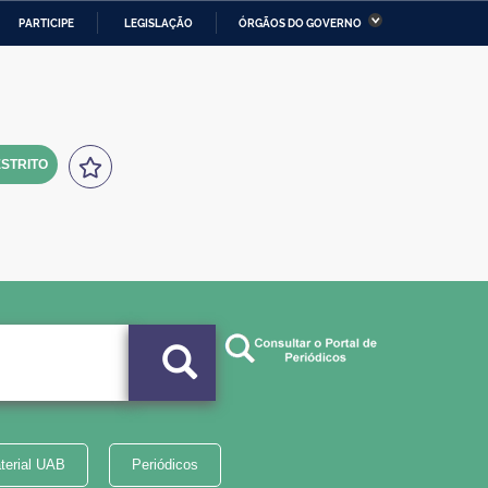
PARTICIPE
LEGISLAÇÃO
ÓRGÃOS DO GOVERNO
stério da Economia
Ministério da Infraestrutura
stério de Minas e Energia
Ministério da Ciência,
Tecnologia, Inovações e
Comunicações
STRITO
tério da Mulher, da Família
Secretaria-Geral
s Direitos Humanos
lto
terial UAB
Periódicos