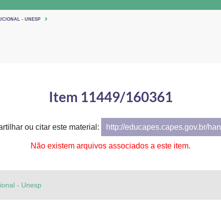
UCIONAL - UNESP
Item 11449/160361
tilhar ou citar este material:
http://educapes.capes.gov.br/h
Não existem arquivos associados a este item.
cional - Unesp