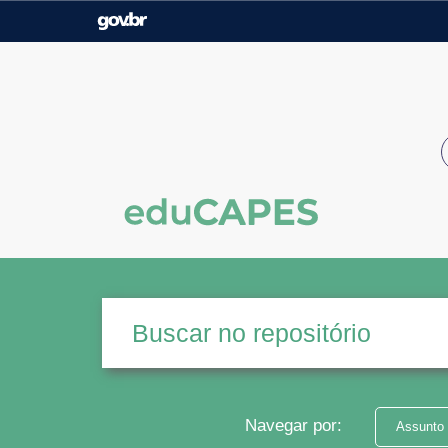
Casa Civil
Ministério da Justiça e
Segurança Pública
Ministério da Agricultura,
Ministério da Educação
Pecuária e Abastecimento
Ministério do Meio Ambiente
Ministério do Turismo
Secretaria de Governo
Gabinete de Segurança
Institucional
Navegar por:
Assunto