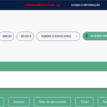
CORONAVÍRUS (COVID-19)
ACESSO À INFORMAÇÃO
Ministério da Defesa
Ministério das Relações
Mini
IR
Exteriores
PARA
O
Ministério da Cidadania
Ministério da Saúde
Mini
CONTEÚDO
ACESSO RE
INICIO
BUSCA
SOBRE O EDUCAPES
Ministério do Desenvolvimento
Controladoria-Geral da União
Minis
Regional
e do
Advocacia-Geral da União
Banco Central do Brasil
Plana
Autores
Data do documento
Título
Ma