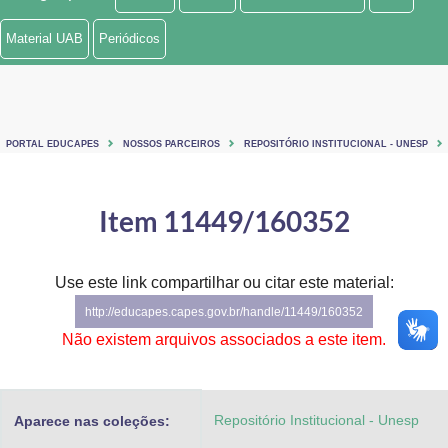
Ministério de Minas e Energia
Material UAB
Periódicos
Ministério da Ciência, Tecnologia, Inovações e Comunicações
Ministério do Meio Ambiente
PORTAL EDUCAPES
NOSSOS PARCEIROS
REPOSITÓRIO INSTITUCIONAL - UNESP
Ministério do Turismo
Ministério do Desenvolvimento Regional
Item 11449/160352
Controladoria-Geral da União
Use este link compartilhar ou citar este material:
Ministério da Mulher, da Família e dos Direitos Humanos
http://educapes.capes.gov.br/handle/11449/160352
Secretaria-Geral
Não existem arquivos associados a este item.
Secretaria de Governo
Repositório Institucional - Unesp
Aparece nas coleções:
Gabinete de Segurança Institucional