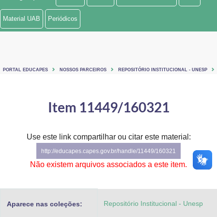
Ministério de Minas e Energia
Material UAB
Periódicos
Ministério da Ciência, Tecnologia, Inovações e Comunicações
Ministério do Meio Ambiente
PORTAL EDUCAPES
NOSSOS PARCEIROS
REPOSITÓRIO INSTITUCIONAL - UNESP
Ministério do Turismo
Ministério do Desenvolvimento Regional
Item 11449/160321
Controladoria-Geral da União
Use este link compartilhar ou citar este material:
Ministério da Mulher, da Família e dos Direitos Humanos
http://educapes.capes.gov.br/handle/11449/160321
Secretaria-Geral
Não existem arquivos associados a este item.
Secretaria de Governo
Repositório Institucional - Unesp
Aparece nas coleções:
Gabinete de Segurança Institucional