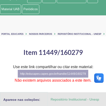
Ministério de Minas e Energia
Material UAB
Periódicos
Ministério da Ciência, Tecnologia, Inovações e Comunicações
Ministério do Meio Ambiente
PORTAL EDUCAPES
NOSSOS PARCEIROS
REPOSITÓRIO INSTITUCIONAL - UNESP
Ministério do Turismo
Ministério do Desenvolvimento Regional
Item 11449/160279
Controladoria-Geral da União
Use este link compartilhar ou citar este material:
Ministério da Mulher, da Família e dos Direitos Humanos
http://educapes.capes.gov.br/handle/11449/160279
Secretaria-Geral
Não existem arquivos associados a este item.
Secretaria de Governo
Repositório Institucional - Unesp
Aparece nas coleções:
Gabinete de Segurança Institucional