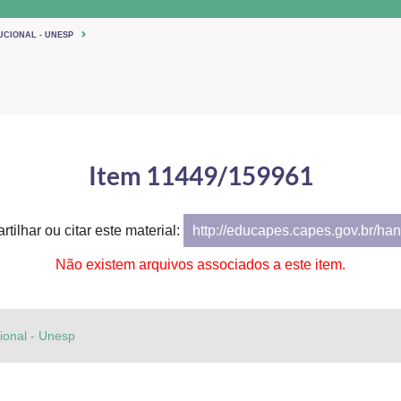
UCIONAL - UNESP
Item 11449/159961
tilhar ou citar este material:
http://educapes.capes.gov.br/h
Não existem arquivos associados a este item.
cional - Unesp