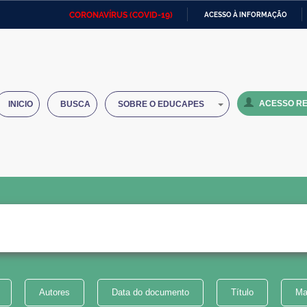
CORONAVÍRUS (COVID-19)
ACESSO À INFORMAÇÃO
Ministério da Defesa
Ministério das Relações
Mini
IR
Exteriores
PARA
O
Ministério da Cidadania
Ministério da Saúde
Mini
CONTEÚDO
ACESSO RE
INICIO
BUSCA
SOBRE O EDUCAPES
Ministério do Desenvolvimento
Controladoria-Geral da União
Minis
Regional
e do
Advocacia-Geral da União
Banco Central do Brasil
Plana
Autores
Data do documento
Título
Ma