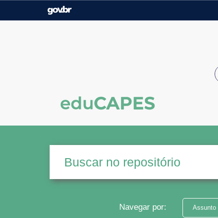
Casa Civil
Ministério da Justiça e
Segurança Pública
Ministério da Agricultura,
Ministério da Educação
Pecuária e Abastecimento
Ministério do Meio Ambiente
Ministério do Turismo
Secretaria de Governo
Gabinete de Segurança
Institucional
Navegar por:
Assunto