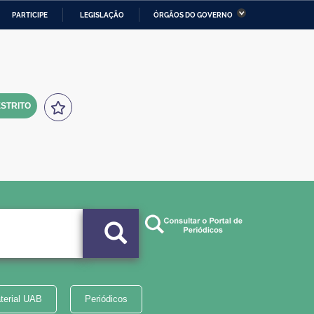
PARTICIPE
LEGISLAÇÃO
ÓRGÃOS DO GOVERNO
stério da Economia
Ministério da Infraestrutura
stério de Minas e Energia
Ministério da Ciência,
Tecnologia, Inovações e
Comunicações
STRITO
tério da Mulher, da Família
Secretaria-Geral
s Direitos Humanos
lto
terial UAB
Periódicos