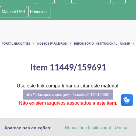
Ministério de Minas e Energia
Material UAB
Periódicos
Ministério da Ciência, Tecnologia, Inovações e Comunicações
Ministério do Meio Ambiente
PORTAL EDUCAPES
NOSSOS PARCEIROS
REPOSITÓRIO INSTITUCIONAL - UNESP
Ministério do Turismo
Ministério do Desenvolvimento Regional
Item 11449/159691
Controladoria-Geral da União
Use este link compartilhar ou citar este material:
Ministério da Mulher, da Família e dos Direitos Humanos
http://educapes.capes.gov.br/handle/11449/159691
Secretaria-Geral
Não existem arquivos associados a este item.
Secretaria de Governo
Repositório Institucional - Unesp
Aparece nas coleções:
Gabinete de Segurança Institucional