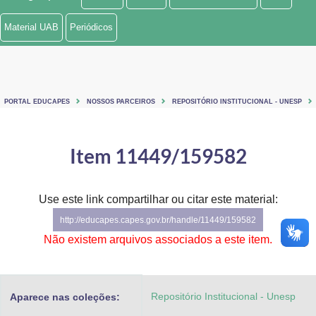
Ministério de Minas e Energia
Material UAB
Periódicos
Ministério da Ciência, Tecnologia, Inovações e Comunicações
Ministério do Meio Ambiente
PORTAL EDUCAPES
NOSSOS PARCEIROS
REPOSITÓRIO INSTITUCIONAL - UNESP
Ministério do Turismo
Ministério do Desenvolvimento Regional
Item 11449/159582
Controladoria-Geral da União
Use este link compartilhar ou citar este material:
Ministério da Mulher, da Família e dos Direitos Humanos
http://educapes.capes.gov.br/handle/11449/159582
Secretaria-Geral
Não existem arquivos associados a este item.
Secretaria de Governo
Repositório Institucional - Unesp
Aparece nas coleções:
Gabinete de Segurança Institucional