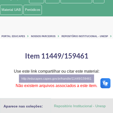
Ministério de Minas e Energia
Material UAB
Periódicos
Ministério da Ciência, Tecnologia, Inovações e Comunicações
Ministério do Meio Ambiente
PORTAL EDUCAPES
NOSSOS PARCEIROS
REPOSITÓRIO INSTITUCIONAL - UNESP
Ministério do Turismo
Ministério do Desenvolvimento Regional
Item 11449/159461
Controladoria-Geral da União
Use este link compartilhar ou citar este material:
Ministério da Mulher, da Família e dos Direitos Humanos
http://educapes.capes.gov.br/handle/11449/159461
Secretaria-Geral
Não existem arquivos associados a este item.
Secretaria de Governo
Repositório Institucional - Unesp
Aparece nas coleções:
Gabinete de Segurança Institucional