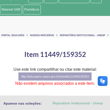
Ministério de Minas e Energia
Material UAB
Periódicos
Ministério da Ciência, Tecnologia, Inovações e Comunicações
Ministério do Meio Ambiente
PORTAL EDUCAPES
NOSSOS PARCEIROS
REPOSITÓRIO INSTITUCIONAL - UNESP
Ministério do Turismo
Ministério do Desenvolvimento Regional
Item 11449/159352
Controladoria-Geral da União
Use este link compartilhar ou citar este material:
Ministério da Mulher, da Família e dos Direitos Humanos
http://educapes.capes.gov.br/handle/11449/159352
Secretaria-Geral
Não existem arquivos associados a este item.
Secretaria de Governo
Repositório Institucional - Unesp
Aparece nas coleções:
Gabinete de Segurança Institucional