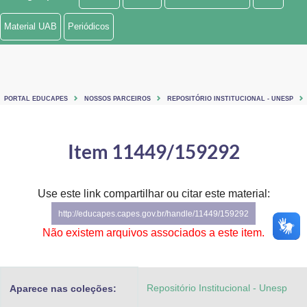
Ministério de Minas e Energia
Material UAB
Periódicos
Ministério da Ciência, Tecnologia, Inovações e Comunicações
Ministério do Meio Ambiente
PORTAL EDUCAPES
NOSSOS PARCEIROS
REPOSITÓRIO INSTITUCIONAL - UNESP
Ministério do Turismo
Ministério do Desenvolvimento Regional
Item 11449/159292
Controladoria-Geral da União
Use este link compartilhar ou citar este material:
Ministério da Mulher, da Família e dos Direitos Humanos
http://educapes.capes.gov.br/handle/11449/159292
Secretaria-Geral
Não existem arquivos associados a este item.
Secretaria de Governo
Repositório Institucional - Unesp
Aparece nas coleções:
Gabinete de Segurança Institucional