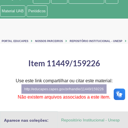
Ministério de Minas e Energia
Material UAB
Periódicos
Ministério da Ciência, Tecnologia, Inovações e Comunicações
Ministério do Meio Ambiente
PORTAL EDUCAPES
NOSSOS PARCEIROS
REPOSITÓRIO INSTITUCIONAL - UNESP
Ministério do Turismo
Ministério do Desenvolvimento Regional
Item 11449/159226
Controladoria-Geral da União
Use este link compartilhar ou citar este material:
Ministério da Mulher, da Família e dos Direitos Humanos
http://educapes.capes.gov.br/handle/11449/159226
Secretaria-Geral
Não existem arquivos associados a este item.
Secretaria de Governo
Repositório Institucional - Unesp
Aparece nas coleções:
Gabinete de Segurança Institucional