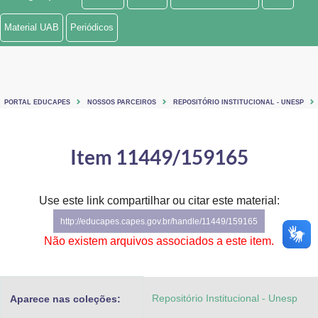
Ministério de Minas e Energia
Material UAB
Periódicos
Ministério da Ciência, Tecnologia, Inovações e Comunicações
Ministério do Meio Ambiente
PORTAL EDUCAPES
NOSSOS PARCEIROS
REPOSITÓRIO INSTITUCIONAL - UNESP
Ministério do Turismo
Ministério do Desenvolvimento Regional
Item 11449/159165
Controladoria-Geral da União
Use este link compartilhar ou citar este material:
Ministério da Mulher, da Família e dos Direitos Humanos
http://educapes.capes.gov.br/handle/11449/159165
Secretaria-Geral
Não existem arquivos associados a este item.
Secretaria de Governo
Repositório Institucional - Unesp
Aparece nas coleções:
Gabinete de Segurança Institucional