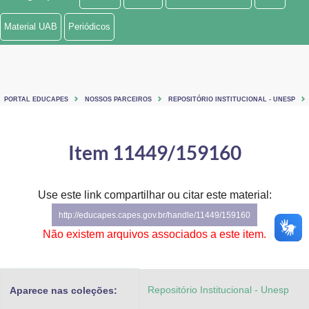
Ministério de Minas e Energia
Material UAB
Periódicos
Ministério da Ciência, Tecnologia, Inovações e Comunicações
Ministério do Meio Ambiente
PORTAL EDUCAPES
NOSSOS PARCEIROS
REPOSITÓRIO INSTITUCIONAL - UNESP
Ministério do Turismo
Ministério do Desenvolvimento Regional
Item 11449/159160
Controladoria-Geral da União
Use este link compartilhar ou citar este material:
Ministério da Mulher, da Família e dos Direitos Humanos
http://educapes.capes.gov.br/handle/11449/159160
Secretaria-Geral
Não existem arquivos associados a este item.
Secretaria de Governo
Repositório Institucional - Unesp
Aparece nas coleções:
Gabinete de Segurança Institucional