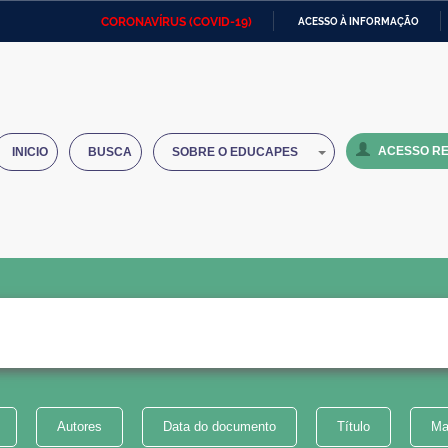
CORONAVÍRUS (COVID-19)
ACESSO À INFORMAÇÃO
Ministério da Defesa
Ministério das Relações
Mini
IR
Exteriores
PARA
O
Ministério da Cidadania
Ministério da Saúde
Mini
CONTEÚDO
ACESSO RE
INICIO
BUSCA
SOBRE O EDUCAPES
Ministério do Desenvolvimento
Controladoria-Geral da União
Minis
Regional
e do
Advocacia-Geral da União
Banco Central do Brasil
Plana
Autores
Data do documento
Título
Ma