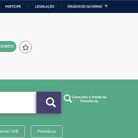
PARTICIPE
LEGISLAÇÃO
ÓRGÃOS DO GOVERNO
stério da Economia
Ministério da Infraestrutura
stério de Minas e Energia
Ministério da Ciência,
Tecnologia, Inovações e
Comunicações
STRITO
tério da Mulher, da Família
Secretaria-Geral
s Direitos Humanos
lto
terial UAB
Periódicos