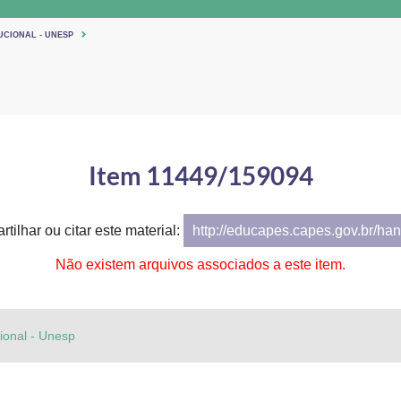
UCIONAL - UNESP
Item 11449/159094
tilhar ou citar este material:
http://educapes.capes.gov.br/h
Não existem arquivos associados a este item.
cional - Unesp