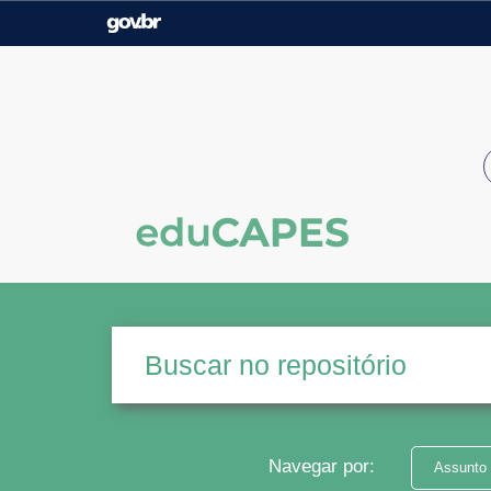
Casa Civil
Ministério da Justiça e
Segurança Pública
Ministério da Agricultura,
Ministério da Educação
Pecuária e Abastecimento
Ministério do Meio Ambiente
Ministério do Turismo
Secretaria de Governo
Gabinete de Segurança
Institucional
Navegar por:
Assunto