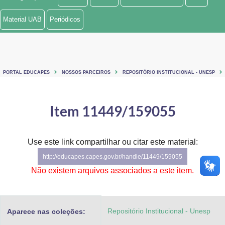
Ministério de Minas e Energia
Material UAB
Periódicos
Ministério da Ciência, Tecnologia, Inovações e Comunicações
Ministério do Meio Ambiente
PORTAL EDUCAPES
NOSSOS PARCEIROS
REPOSITÓRIO INSTITUCIONAL - UNESP
Ministério do Turismo
Ministério do Desenvolvimento Regional
Item 11449/159055
Controladoria-Geral da União
Use este link compartilhar ou citar este material:
Ministério da Mulher, da Família e dos Direitos Humanos
http://educapes.capes.gov.br/handle/11449/159055
Secretaria-Geral
Não existem arquivos associados a este item.
Secretaria de Governo
Repositório Institucional - Unesp
Aparece nas coleções:
Gabinete de Segurança Institucional