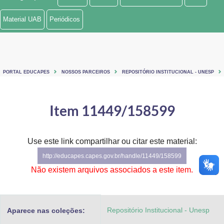
Ministério de Minas e Energia
Material UAB
Periódicos
Ministério da Ciência, Tecnologia, Inovações e Comunicações
Ministério do Meio Ambiente
PORTAL EDUCAPES
NOSSOS PARCEIROS
REPOSITÓRIO INSTITUCIONAL - UNESP
Ministério do Turismo
Ministério do Desenvolvimento Regional
Item 11449/158599
Controladoria-Geral da União
Use este link compartilhar ou citar este material:
Ministério da Mulher, da Família e dos Direitos Humanos
http://educapes.capes.gov.br/handle/11449/158599
Secretaria-Geral
Não existem arquivos associados a este item.
Secretaria de Governo
Repositório Institucional - Unesp
Aparece nas coleções:
Gabinete de Segurança Institucional