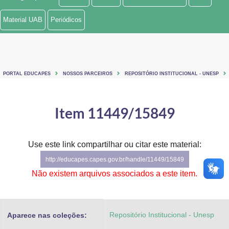
Ministério de Minas e Energia
Material UAB
Periódicos
Ministério da Ciência, Tecnologia, Inovações e Comunicações
Ministério do Meio Ambiente
PORTAL EDUCAPES
NOSSOS PARCEIROS
REPOSITÓRIO INSTITUCIONAL - UNESP
Ministério do Turismo
Ministério do Desenvolvimento Regional
Item 11449/15849
Controladoria-Geral da União
Use este link compartilhar ou citar este material:
Ministério da Mulher, da Família e dos Direitos Humanos
http://educapes.capes.gov.br/handle/11449/15849
Secretaria-Geral
Não existem arquivos associados a este item.
Secretaria de Governo
Repositório Institucional - Unesp
Aparece nas coleções:
Gabinete de Segurança Institucional