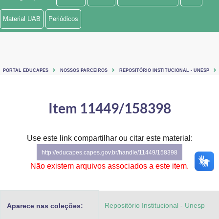
Ministério de Minas e Energia
Material UAB
Periódicos
Ministério da Ciência, Tecnologia, Inovações e Comunicações
Ministério do Meio Ambiente
PORTAL EDUCAPES
NOSSOS PARCEIROS
REPOSITÓRIO INSTITUCIONAL - UNESP
Ministério do Turismo
Ministério do Desenvolvimento Regional
Item 11449/158398
Controladoria-Geral da União
Use este link compartilhar ou citar este material:
Ministério da Mulher, da Família e dos Direitos Humanos
http://educapes.capes.gov.br/handle/11449/158398
Secretaria-Geral
Não existem arquivos associados a este item.
Secretaria de Governo
Repositório Institucional - Unesp
Aparece nas coleções:
Gabinete de Segurança Institucional