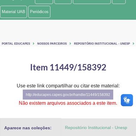
Ministério de Minas e Energia
Material UAB
Periódicos
Ministério da Ciência, Tecnologia, Inovações e Comunicações
Ministério do Meio Ambiente
PORTAL EDUCAPES
NOSSOS PARCEIROS
REPOSITÓRIO INSTITUCIONAL - UNESP
Ministério do Turismo
Ministério do Desenvolvimento Regional
Item 11449/158392
Controladoria-Geral da União
Use este link compartilhar ou citar este material:
Ministério da Mulher, da Família e dos Direitos Humanos
http://educapes.capes.gov.br/handle/11449/158392
Secretaria-Geral
Não existem arquivos associados a este item.
Secretaria de Governo
Repositório Institucional - Unesp
Aparece nas coleções:
Gabinete de Segurança Institucional