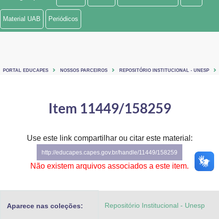
Ministério de Minas e Energia
Material UAB
Periódicos
Ministério da Ciência, Tecnologia, Inovações e Comunicações
Ministério do Meio Ambiente
PORTAL EDUCAPES
NOSSOS PARCEIROS
REPOSITÓRIO INSTITUCIONAL - UNESP
Ministério do Turismo
Ministério do Desenvolvimento Regional
Item 11449/158259
Controladoria-Geral da União
Use este link compartilhar ou citar este material:
Ministério da Mulher, da Família e dos Direitos Humanos
http://educapes.capes.gov.br/handle/11449/158259
Secretaria-Geral
Não existem arquivos associados a este item.
Secretaria de Governo
Repositório Institucional - Unesp
Aparece nas coleções:
Gabinete de Segurança Institucional