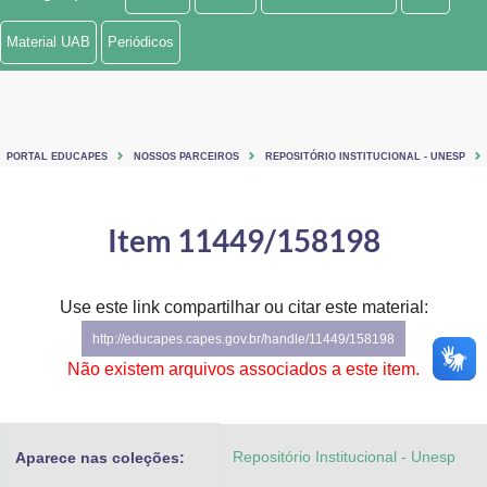
Ministério de Minas e Energia
Material UAB
Periódicos
Ministério da Ciência, Tecnologia, Inovações e Comunicações
Ministério do Meio Ambiente
PORTAL EDUCAPES
NOSSOS PARCEIROS
REPOSITÓRIO INSTITUCIONAL - UNESP
Ministério do Turismo
Ministério do Desenvolvimento Regional
Item 11449/158198
Controladoria-Geral da União
Use este link compartilhar ou citar este material:
Ministério da Mulher, da Família e dos Direitos Humanos
http://educapes.capes.gov.br/handle/11449/158198
Secretaria-Geral
Não existem arquivos associados a este item.
Secretaria de Governo
Repositório Institucional - Unesp
Aparece nas coleções:
Gabinete de Segurança Institucional