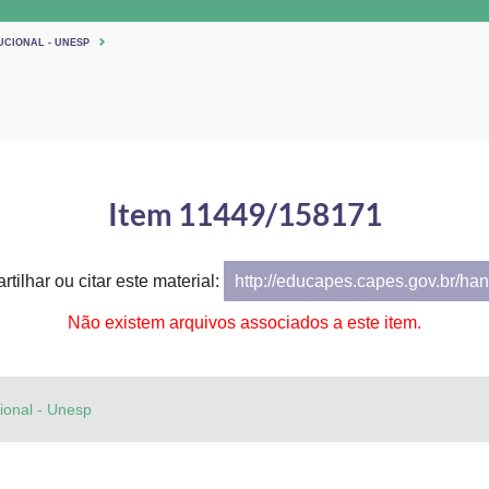
UCIONAL - UNESP
Item 11449/158171
tilhar ou citar este material:
http://educapes.capes.gov.br/h
Não existem arquivos associados a este item.
cional - Unesp