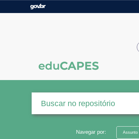
Casa Civil
Ministério da Justiça e
Segurança Pública
Ministério da Agricultura,
Ministério da Educação
Pecuária e Abastecimento
Ministério do Meio Ambiente
Ministério do Turismo
Secretaria de Governo
Gabinete de Segurança
Institucional
Navegar por:
Assunto