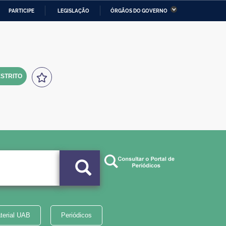
PARTICIPE
LEGISLAÇÃO
ÓRGÃOS DO GOVERNO
stério da Economia
Ministério da Infraestrutura
stério de Minas e Energia
Ministério da Ciência,
Tecnologia, Inovações e
Comunicações
STRITO
tério da Mulher, da Família
Secretaria-Geral
s Direitos Humanos
lto
terial UAB
Periódicos