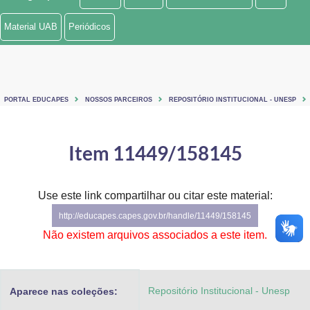
Ministério de Minas e Energia
Material UAB
Periódicos
Ministério da Ciência, Tecnologia, Inovações e Comunicações
Ministério do Meio Ambiente
PORTAL EDUCAPES
NOSSOS PARCEIROS
REPOSITÓRIO INSTITUCIONAL - UNESP
Ministério do Turismo
Ministério do Desenvolvimento Regional
Item 11449/158145
Controladoria-Geral da União
Use este link compartilhar ou citar este material:
Ministério da Mulher, da Família e dos Direitos Humanos
http://educapes.capes.gov.br/handle/11449/158145
Secretaria-Geral
Não existem arquivos associados a este item.
Secretaria de Governo
Repositório Institucional - Unesp
Aparece nas coleções:
Gabinete de Segurança Institucional