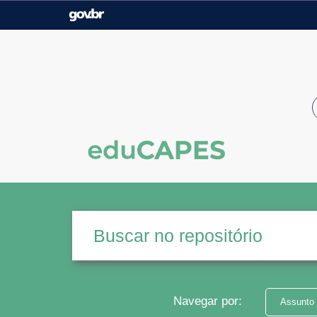
Casa Civil
Ministério da Justiça e
Segurança Pública
Ministério da Agricultura,
Ministério da Educação
Pecuária e Abastecimento
Ministério do Meio Ambiente
Ministério do Turismo
Secretaria de Governo
Gabinete de Segurança
Institucional
Navegar por:
Assunto