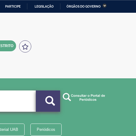
PARTICIPE
LEGISLAÇÃO
ÓRGÃOS DO GOVERNO
stério da Economia
Ministério da Infraestrutura
stério de Minas e Energia
Ministério da Ciência,
Tecnologia, Inovações e
Comunicações
STRITO
tério da Mulher, da Família
Secretaria-Geral
s Direitos Humanos
lto
terial UAB
Periódicos