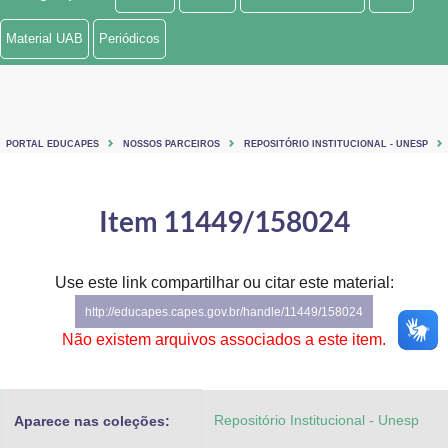
Ministério de Minas e Energia
Material UAB
Periódicos
Ministério da Ciência, Tecnologia, Inovações e Comunicações
Ministério do Meio Ambiente
PORTAL EDUCAPES
NOSSOS PARCEIROS
REPOSITÓRIO INSTITUCIONAL - UNESP
Ministério do Turismo
Ministério do Desenvolvimento Regional
Item 11449/158024
Controladoria-Geral da União
Use este link compartilhar ou citar este material:
Ministério da Mulher, da Família e dos Direitos Humanos
http://educapes.capes.gov.br/handle/11449/158024
Secretaria-Geral
Não existem arquivos associados a este item.
Secretaria de Governo
Repositório Institucional - Unesp
Aparece nas coleções:
Gabinete de Segurança Institucional