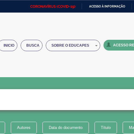
CORONAVÍRUS (COVID-19)
ACESSO À INFORMAÇÃO
Ministério da Defesa
Ministério das Relações
Mini
IR
Exteriores
PARA
O
Ministério da Cidadania
Ministério da Saúde
Mini
CONTEÚDO
ACESSO RE
INICIO
BUSCA
SOBRE O EDUCAPES
Ministério do Desenvolvimento
Controladoria-Geral da União
Minis
Regional
e do
Advocacia-Geral da União
Banco Central do Brasil
Plana
Autores
Data do documento
Título
Ma