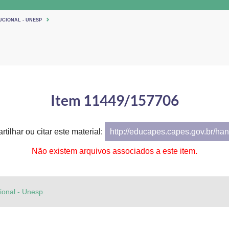
UCIONAL - UNESP
Item 11449/157706
tilhar ou citar este material:
http://educapes.capes.gov.br/h
Não existem arquivos associados a este item.
cional - Unesp