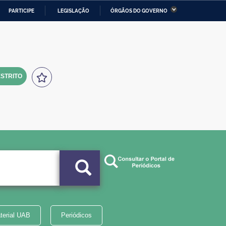
PARTICIPE
LEGISLAÇÃO
ÓRGÃOS DO GOVERNO
stério da Economia
Ministério da Infraestrutura
stério de Minas e Energia
Ministério da Ciência,
Tecnologia, Inovações e
Comunicações
STRITO
tério da Mulher, da Família
Secretaria-Geral
s Direitos Humanos
lto
terial UAB
Periódicos