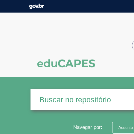
Casa Civil
Ministério da Justiça e
Segurança Pública
Ministério da Agricultura,
Ministério da Educação
Pecuária e Abastecimento
Ministério do Meio Ambiente
Ministério do Turismo
Secretaria de Governo
Gabinete de Segurança
Institucional
Navegar por:
Assunto