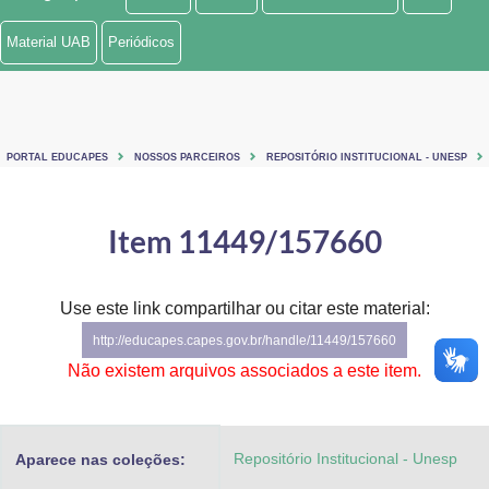
Ministério de Minas e Energia
Material UAB
Periódicos
Ministério da Ciência, Tecnologia, Inovações e Comunicações
Ministério do Meio Ambiente
PORTAL EDUCAPES
NOSSOS PARCEIROS
REPOSITÓRIO INSTITUCIONAL - UNESP
Ministério do Turismo
Ministério do Desenvolvimento Regional
Item 11449/157660
Controladoria-Geral da União
Use este link compartilhar ou citar este material:
Ministério da Mulher, da Família e dos Direitos Humanos
http://educapes.capes.gov.br/handle/11449/157660
Secretaria-Geral
Não existem arquivos associados a este item.
Secretaria de Governo
Repositório Institucional - Unesp
Aparece nas coleções:
Gabinete de Segurança Institucional