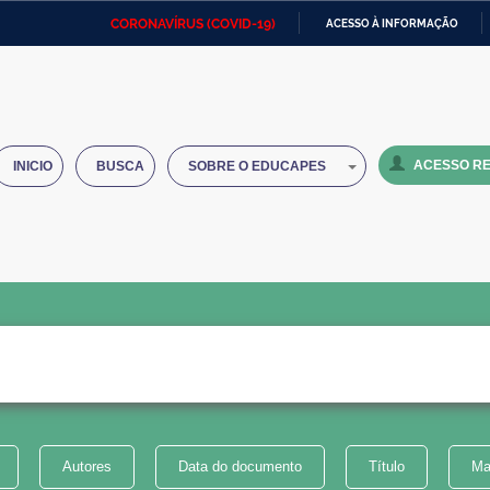
CORONAVÍRUS (COVID-19)
ACESSO À INFORMAÇÃO
Ministério da Defesa
Ministério das Relações
Mini
IR
Exteriores
PARA
O
Ministério da Cidadania
Ministério da Saúde
Mini
CONTEÚDO
ACESSO RE
INICIO
BUSCA
SOBRE O EDUCAPES
Ministério do Desenvolvimento
Controladoria-Geral da União
Minis
Regional
e do
Advocacia-Geral da União
Banco Central do Brasil
Plana
Autores
Data do documento
Título
Ma