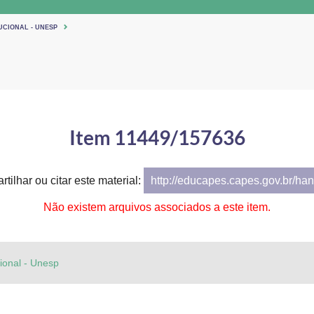
UCIONAL - UNESP
Item 11449/157636
tilhar ou citar este material:
http://educapes.capes.gov.br/h
Não existem arquivos associados a este item.
cional - Unesp