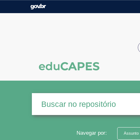
Casa Civil
Ministério da Justiça e
Segurança Pública
Ministério da Agricultura,
Ministério da Educação
Pecuária e Abastecimento
Ministério do Meio Ambiente
Ministério do Turismo
Secretaria de Governo
Gabinete de Segurança
Institucional
Navegar por:
Assunto