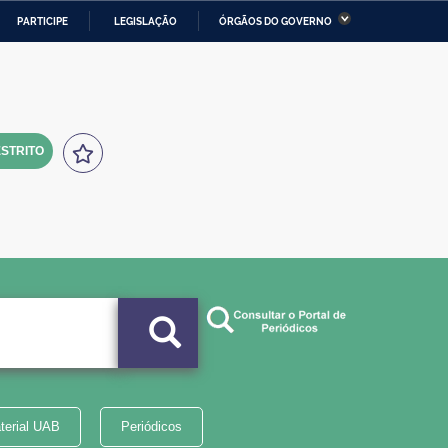
PARTICIPE
LEGISLAÇÃO
ÓRGÃOS DO GOVERNO
stério da Economia
Ministério da Infraestrutura
stério de Minas e Energia
Ministério da Ciência,
Tecnologia, Inovações e
Comunicações
STRITO
tério da Mulher, da Família
Secretaria-Geral
s Direitos Humanos
lto
terial UAB
Periódicos