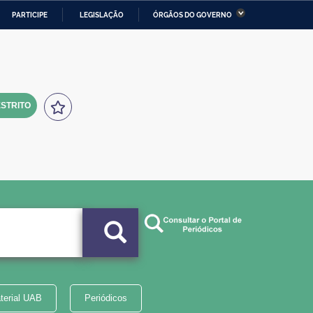
PARTICIPE
LEGISLAÇÃO
ÓRGÃOS DO GOVERNO
stério da Economia
Ministério da Infraestrutura
stério de Minas e Energia
Ministério da Ciência,
Tecnologia, Inovações e
Comunicações
STRITO
tério da Mulher, da Família
Secretaria-Geral
s Direitos Humanos
lto
terial UAB
Periódicos