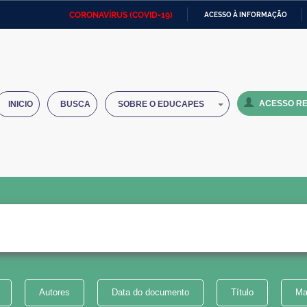
CORONAVÍRUS (COVID-19)
ACESSO À INFORMAÇÃO
Ministério da Defesa
Ministério das Relações
Mini
IR
Exteriores
PARA
O
Ministério da Cidadania
Ministério da Saúde
Mini
CONTEÚDO
ACESSO RE
INICIO
BUSCA
SOBRE O EDUCAPES
Ministério do Desenvolvimento
Controladoria-Geral da União
Minis
Regional
e do
Advocacia-Geral da União
Banco Central do Brasil
Plana
Autores
Data do documento
Título
Ma