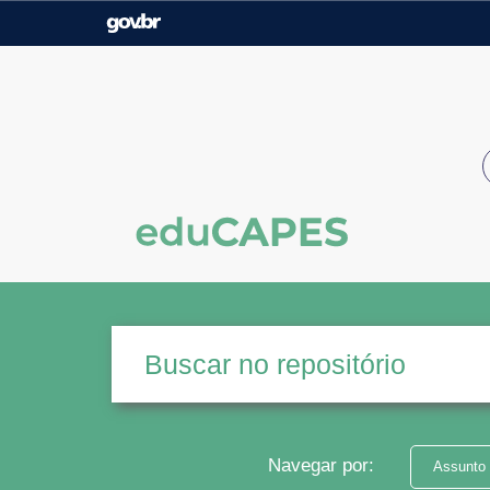
Casa Civil
Ministério da Justiça e
Segurança Pública
Ministério da Agricultura,
Ministério da Educação
Pecuária e Abastecimento
Ministério do Meio Ambiente
Ministério do Turismo
Secretaria de Governo
Gabinete de Segurança
Institucional
Navegar por:
Assunto