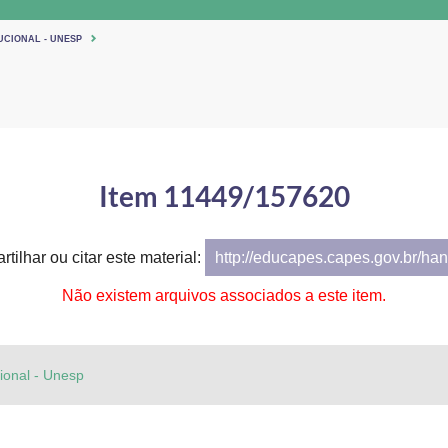
UCIONAL - UNESP
Item 11449/157620
tilhar ou citar este material:
http://educapes.capes.gov.br/h
Não existem arquivos associados a este item.
cional - Unesp