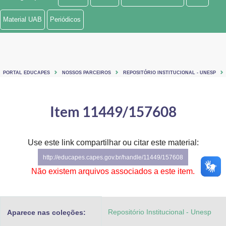
Ministério de Minas e Energia
Material UAB
Periódicos
Ministério da Ciência, Tecnologia, Inovações e Comunicações
Ministério do Meio Ambiente
PORTAL EDUCAPES
NOSSOS PARCEIROS
REPOSITÓRIO INSTITUCIONAL - UNESP
Ministério do Turismo
Ministério do Desenvolvimento Regional
Item 11449/157608
Controladoria-Geral da União
Use este link compartilhar ou citar este material:
Ministério da Mulher, da Família e dos Direitos Humanos
http://educapes.capes.gov.br/handle/11449/157608
Secretaria-Geral
Não existem arquivos associados a este item.
Secretaria de Governo
Repositório Institucional - Unesp
Aparece nas coleções:
Gabinete de Segurança Institucional