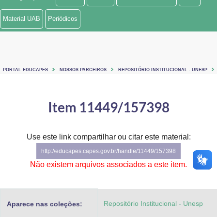
Ministério de Minas e Energia
Material UAB
Periódicos
Ministério da Ciência, Tecnologia, Inovações e Comunicações
Ministério do Meio Ambiente
PORTAL EDUCAPES
NOSSOS PARCEIROS
REPOSITÓRIO INSTITUCIONAL - UNESP
Ministério do Turismo
Ministério do Desenvolvimento Regional
Item 11449/157398
Controladoria-Geral da União
Use este link compartilhar ou citar este material:
Ministério da Mulher, da Família e dos Direitos Humanos
http://educapes.capes.gov.br/handle/11449/157398
Secretaria-Geral
Não existem arquivos associados a este item.
Secretaria de Governo
Repositório Institucional - Unesp
Aparece nas coleções:
Gabinete de Segurança Institucional