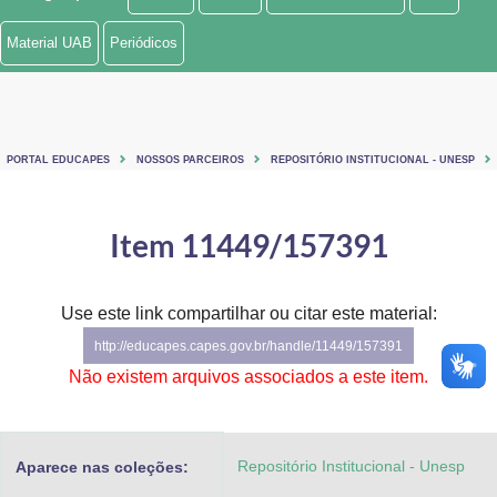
Ministério de Minas e Energia
Material UAB
Periódicos
Ministério da Ciência, Tecnologia, Inovações e Comunicações
Ministério do Meio Ambiente
PORTAL EDUCAPES
NOSSOS PARCEIROS
REPOSITÓRIO INSTITUCIONAL - UNESP
Ministério do Turismo
Ministério do Desenvolvimento Regional
Item 11449/157391
Controladoria-Geral da União
Use este link compartilhar ou citar este material:
Ministério da Mulher, da Família e dos Direitos Humanos
http://educapes.capes.gov.br/handle/11449/157391
Secretaria-Geral
Não existem arquivos associados a este item.
Secretaria de Governo
Repositório Institucional - Unesp
Aparece nas coleções:
Gabinete de Segurança Institucional