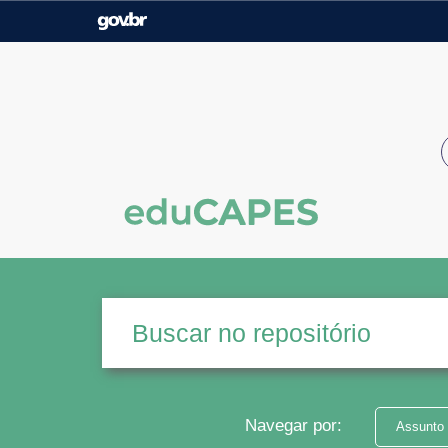
Casa Civil
Ministério da Justiça e
Segurança Pública
Ministério da Agricultura,
Ministério da Educação
Pecuária e Abastecimento
Ministério do Meio Ambiente
Ministério do Turismo
Secretaria de Governo
Gabinete de Segurança
Institucional
Navegar por:
Assunto