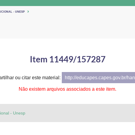
UCIONAL - UNESP
Item 11449/157287
tilhar ou citar este material:
http://educapes.capes.gov.br/h
Não existem arquivos associados a este item.
cional - Unesp