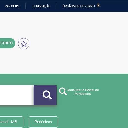
PARTICIPE
LEGISLAÇÃO
ÓRGÃOS DO GOVERNO
stério da Economia
Ministério da Infraestrutura
stério de Minas e Energia
Ministério da Ciência,
Tecnologia, Inovações e
Comunicações
STRITO
tério da Mulher, da Família
Secretaria-Geral
s Direitos Humanos
lto
terial UAB
Periódicos