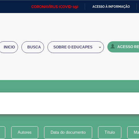
CORONAVÍRUS (COVID-19)
ACESSO À INFORMAÇÃO
Ministério da Defesa
Ministério das Relações
Mini
IR
Exteriores
PARA
O
Ministério da Cidadania
Ministério da Saúde
Mini
CONTEÚDO
ACESSO RE
INICIO
BUSCA
SOBRE O EDUCAPES
Ministério do Desenvolvimento
Controladoria-Geral da União
Minis
Regional
e do
Advocacia-Geral da União
Banco Central do Brasil
Plana
Autores
Data do documento
Título
Ma