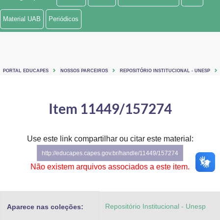
Ministério de Minas e Energia
Material UAB
Periódicos
Ministério da Ciência, Tecnologia, Inovações e Comunicações
Ministério do Meio Ambiente
PORTAL EDUCAPES
NOSSOS PARCEIROS
REPOSITÓRIO INSTITUCIONAL - UNESP
Ministério do Turismo
Ministério do Desenvolvimento Regional
Item 11449/157274
Controladoria-Geral da União
Use este link compartilhar ou citar este material:
Ministério da Mulher, da Família e dos Direitos Humanos
http://educapes.capes.gov.br/handle/11449/157274
Secretaria-Geral
Não existem arquivos associados a este item.
Secretaria de Governo
Repositório Institucional - Unesp
Aparece nas coleções:
Gabinete de Segurança Institucional