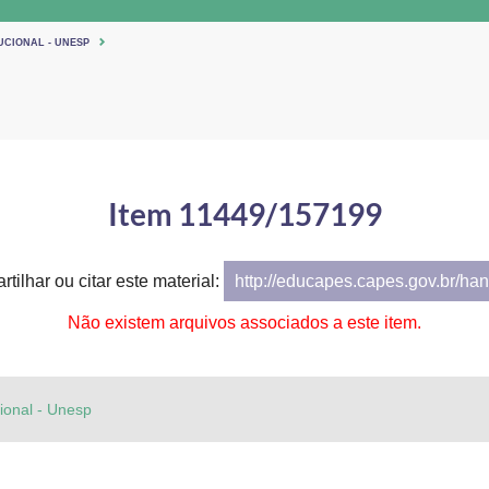
UCIONAL - UNESP
Item 11449/157199
tilhar ou citar este material:
http://educapes.capes.gov.br/h
Não existem arquivos associados a este item.
cional - Unesp