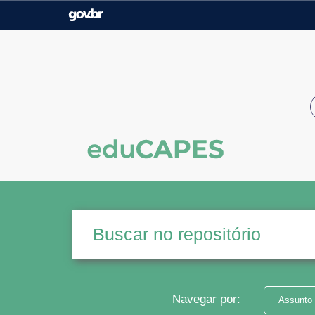
Casa Civil
Ministério da Justiça e
Segurança Pública
Ministério da Agricultura,
Ministério da Educação
Pecuária e Abastecimento
Ministério do Meio Ambiente
Ministério do Turismo
Secretaria de Governo
Gabinete de Segurança
Institucional
Navegar por:
Assunto