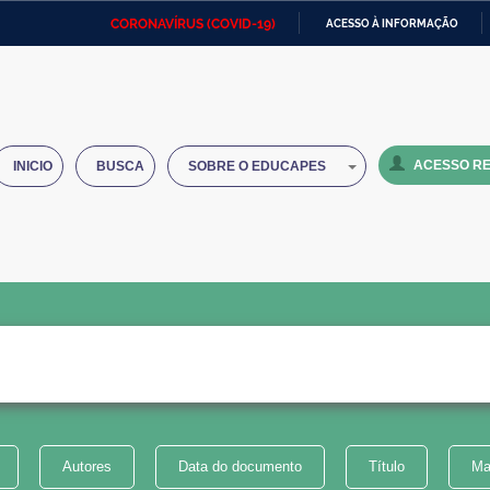
CORONAVÍRUS (COVID-19)
ACESSO À INFORMAÇÃO
Ministério da Defesa
Ministério das Relações
Mini
IR
Exteriores
PARA
O
Ministério da Cidadania
Ministério da Saúde
Mini
CONTEÚDO
ACESSO RE
INICIO
BUSCA
SOBRE O EDUCAPES
Ministério do Desenvolvimento
Controladoria-Geral da União
Minis
Regional
e do
Advocacia-Geral da União
Banco Central do Brasil
Plana
Autores
Data do documento
Título
Ma