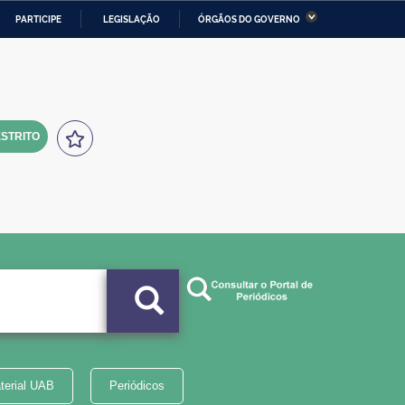
PARTICIPE
LEGISLAÇÃO
ÓRGÃOS DO GOVERNO
stério da Economia
Ministério da Infraestrutura
stério de Minas e Energia
Ministério da Ciência,
Tecnologia, Inovações e
Comunicações
STRITO
tério da Mulher, da Família
Secretaria-Geral
s Direitos Humanos
lto
terial UAB
Periódicos