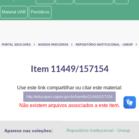
Ministério de Minas e Energia
Material UAB
Periódicos
Ministério da Ciência, Tecnologia, Inovações e Comunicações
Ministério do Meio Ambiente
PORTAL EDUCAPES
NOSSOS PARCEIROS
REPOSITÓRIO INSTITUCIONAL - UNESP
Ministério do Turismo
Ministério do Desenvolvimento Regional
Item 11449/157154
Controladoria-Geral da União
Use este link compartilhar ou citar este material:
Ministério da Mulher, da Família e dos Direitos Humanos
http://educapes.capes.gov.br/handle/11449/157154
Secretaria-Geral
Não existem arquivos associados a este item.
Secretaria de Governo
Repositório Institucional - Unesp
Aparece nas coleções:
Gabinete de Segurança Institucional